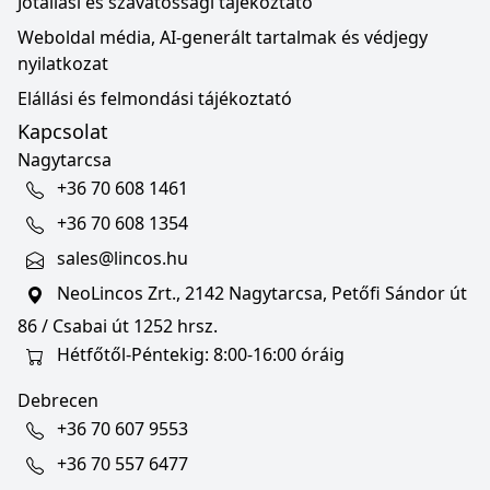
Jótállási és szavatossági tájékoztató
Weboldal média, AI-generált tartalmak és védjegy
nyilatkozat
Elállási és felmondási tájékoztató
Kapcsolat
Nagytarcsa
+36 70 608 1461
+36 70 608 1354
sales@lincos.hu
NeoLincos Zrt., 2142 Nagytarcsa, Petőfi Sándor út
86 / Csabai út 1252 hrsz.
Hétfőtől-Péntekig: 8:00-16:00 óráig
Debrecen
+36 70 607 9553
+36 70 557 6477