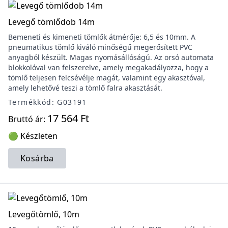
Levegő tömlődob 14m
Bemeneti és kimeneti tömlők átmérője: 6,5 és 10mm. A
pneumatikus tömlő kiváló minőségű megerősített PVC
anyagból készült. Magas nyomásállóságú. Az orsó automata
blokkolóval van felszerelve, amely megakadályozza, hogy a
tömlő teljesen felcsévélje magát, valamint egy akasztóval,
amely lehetővé teszi a tömlő falra akasztását.
Termékkód: G03191
17 564 Ft
Bruttó ár:
🟢 Készleten
Kosárba
Levegőtömlő, 10m