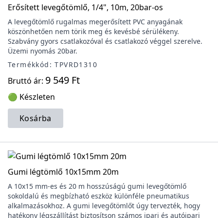
Erősített levegőtömlő, 1/4", 10m, 20bar-os
A levegőtömlő rugalmas megerősített PVC anyagának
köszönhetően nem törik meg és kevésbé sérülékeny.
Szabvány gyors csatlakozóval és csatlakozó véggel szerelve.
Üzemi nyomás 20bar.
Termékkód: TPVRD1310
9 549 Ft
Bruttó ár:
🟢 Készleten
Kosárba
Gumi légtömlő 10x15mm 20m
A 10x15 mm-es és 20 m hosszúságú gumi levegőtömlő
sokoldalú és megbízható eszköz különféle pneumatikus
alkalmazásokhoz. A gumi levegőtömlőt úgy tervezték, hogy
hatékony légszállítást biztosítson számos ipari és autóipari