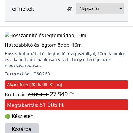
Termékek
Hosszabbító és légtömlődob, 10m
Hosszabbító kábel és légtömlő fúvópisztollyal, 10m. A tömlőt
és a kábelt automatikusan vezeti, hogy elkerülje azok
megcsavarodását.
Termékkód: C60263
Akció: 65% (2026. 08. 31.-ig)
27 949 Ft
Bruttó ár:
79 854 Ft
51 905 Ft
Megtakarítás:
🟢 Készleten
Kosárba