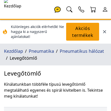
AI
Különleges akciók elérhetők! Ne
Akciós
hagyja ki a nagyszerű
termékek
ajánlatokat!
Kezdőlap
Pneumatika
Pneumatikus hálózat
Levegőtömlő
Levegőtömlő
Kínálatunkban többféle típusú levegőtömlő
megtalálható egyenes és spirál kivitelben is. Tekintse
meg kínálatunkat!