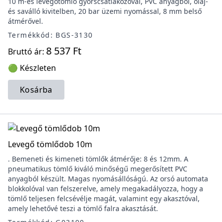
10 m-es levegőtömlő gyorscsatlakozóval, PVC anyagból, olaj-
és saválló kivitelben, 20 bar üzemi nyomással, 8 mm belső
átmérővel.
Termékkód: BGS-3130
8 537 Ft
Bruttó ár:
🟢 Készleten
Kosárba
Levegő tömlődob 10m
. Bemeneti és kimeneti tömlők átmérője: 8 és 12mm. A
pneumatikus tömlő kiváló minőségű megerősített PVC
anyagból készült. Magas nyomásállóságú. Az orsó automata
blokkolóval van felszerelve, amely megakadályozza, hogy a
tömlő teljesen felcsévélje magát, valamint egy akasztóval,
amely lehetővé teszi a tömlő falra akasztását.