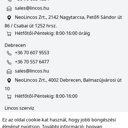
sales@lincos.hu
NeoLincos Zrt., 2142 Nagytarcsa, Petőfi Sándor út
86 / Csabai út 1252 hrsz.
Hétfőtől-Péntekig: 8:00-16:00 óráig
Debrecen
+36 70 607 9553
+36 70 557 6477
sales@lincos.hu
NeoLincos Zrt., 4002 Debrecen, Balmazújvárosi út
10
Hétfőtől-Péntekig: 8:00-16:00
Lincos szerviz
szerviz@lincos.hu
Ez az oldal cookie-kat használ, hogy jobb böngészési
NeoLincos Zrt., 4002 Debrecen, Balmazújvárosi út
élményt nyújtson. További információ:
hogyan