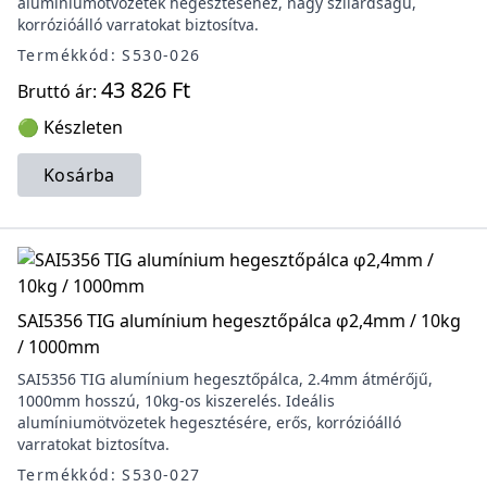
alumíniumötvözetek hegesztéséhez, nagy szilárdságú,
korrózióálló varratokat biztosítva.
Termékkód: S530-026
43 826 Ft
Bruttó ár:
🟢 Készleten
Kosárba
SAI5356 TIG alumínium hegesztőpálca φ2,4mm / 10kg
/ 1000mm
SAI5356 TIG alumínium hegesztőpálca, 2.4mm átmérőjű,
1000mm hosszú, 10kg-os kiszerelés. Ideális
alumíniumötvözetek hegesztésére, erős, korrózióálló
varratokat biztosítva.
Termékkód: S530-027