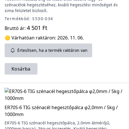
szénacélok hegesztéséhez, kiváló hegesztési minőséget és
sima felületet biztosít.
Termékkód: S530-034
4 501 Ft
Bruttó ár:
🟡 Várhatóan raktáron: 2026. 11. 06.
Értesítsen, ha a termék raktáron van
Kosárba
ER70S-6 TIG szénacél hegesztőpálca φ2,0mm / 5kg /
1000mm
ER70S-6 TIG szénacél hegesztőpálca, 2.0mm átmérőjű,
1000mm hosszú, 5kg-os kiszerelés. Kiváló hegesztési