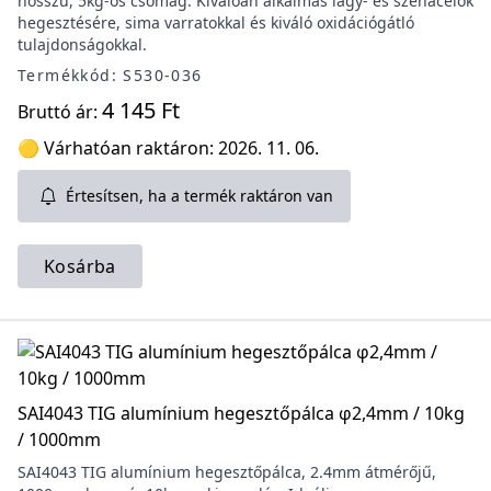
hosszú, 5kg-os csomag. Kiválóan alkalmas lágy- és szénacélok
hegesztésére, sima varratokkal és kiváló oxidációgátló
tulajdonságokkal.
Termékkód: S530-036
4 145 Ft
Bruttó ár:
🟡 Várhatóan raktáron: 2026. 11. 06.
Értesítsen, ha a termék raktáron van
Kosárba
SAI4043 TIG alumínium hegesztőpálca φ2,4mm / 10kg
/ 1000mm
SAI4043 TIG alumínium hegesztőpálca, 2.4mm átmérőjű,