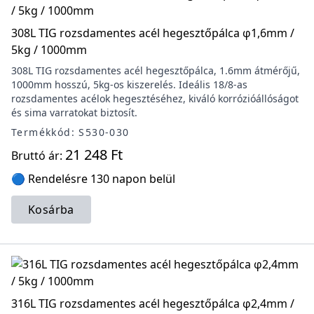
308L TIG rozsdamentes acél hegesztőpálca φ1,6mm /
5kg / 1000mm
308L TIG rozsdamentes acél hegesztőpálca, 1.6mm átmérőjű,
1000mm hosszú, 5kg-os kiszerelés. Ideális 18/8-as
rozsdamentes acélok hegesztéséhez, kiváló korrózióállóságot
és sima varratokat biztosít.
Termékkód: S530-030
21 248 Ft
Bruttó ár:
🔵 Rendelésre 130 napon belül
Kosárba
316L TIG rozsdamentes acél hegesztőpálca φ2,4mm /