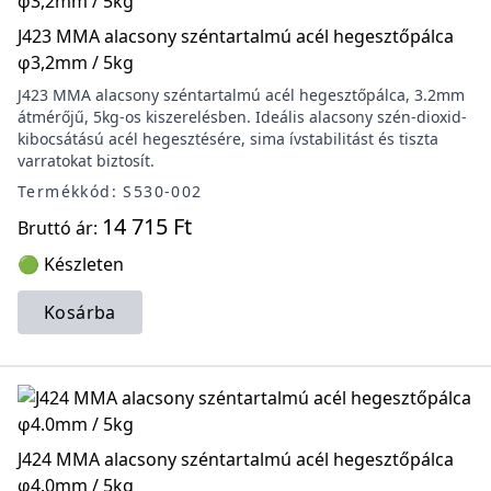
J423 MMA alacsony széntartalmú acél hegesztőpálca
φ3,2mm / 5kg
J423 MMA alacsony széntartalmú acél hegesztőpálca, 3.2mm
átmérőjű, 5kg-os kiszerelésben. Ideális alacsony szén-dioxid-
kibocsátású acél hegesztésére, sima ívstabilitást és tiszta
varratokat biztosít.
Termékkód: S530-002
14 715 Ft
Bruttó ár:
🟢 Készleten
Kosárba
J424 MMA alacsony széntartalmú acél hegesztőpálca
φ4.0mm / 5kg