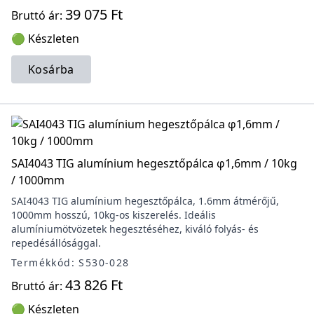
39 075 Ft
Bruttó ár:
🟢 Készleten
Kosárba
SAI4043 TIG alumínium hegesztőpálca φ1,6mm / 10kg
/ 1000mm
SAI4043 TIG alumínium hegesztőpálca, 1.6mm átmérőjű,
1000mm hosszú, 10kg-os kiszerelés. Ideális
alumíniumötvözetek hegesztéséhez, kiváló folyás- és
repedésállósággal.
Termékkód: S530-028
43 826 Ft
Bruttó ár:
🟢 Készleten