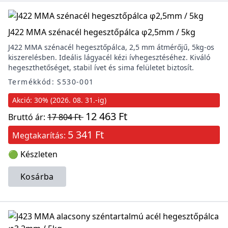
J422 MMA szénacél hegesztőpálca φ2,5mm / 5kg
J422 MMA szénacél hegesztőpálca, 2,5 mm átmérőjű, 5kg-os
kiszerelésben. Ideális lágyacél kézi ívhegesztéséhez. Kiváló
hegeszthetőséget, stabil ívet és sima felületet biztosít.
Termékkód: S530-001
Akció: 30% (2026. 08. 31.-ig)
12 463 Ft
Bruttó ár:
17 804 Ft
5 341 Ft
Megtakarítás:
🟢 Készleten
Kosárba