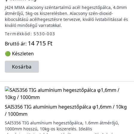
J424 MMA alacsony széntartalmú acél hegesztőpálca, 4.0mm
átmérőjű, 5kg-os kiszerelésben. Alacsony szén-dioxid-
kibocsátású acélhegesztésre tervezve, kiváló ívstabilitással és
kiváló minőségű varratokkal.
Termékkód: S530-003
14 715 Ft
Bruttó ár:
🟢 Készleten
Kosárba
SAI5356 TIG alumínium hegesztőpálca φ1,6mm / 10kg
/ 1000mm
SAI5356 TIG alumínium hegesztőpálca, 1.6mm átmérőjű,
1000mm hosszú, 10kg-os kiszerelés. Ideális