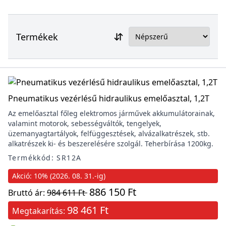
Termékek
Pneumatikus vezérlésű hidraulikus emelőasztal, 1,2T
Az emelőasztal főleg elektromos járművek akkumulátorainak,
valamint motorok, sebességváltók, tengelyek,
üzemanyagtartályok, felfüggesztések, alvázalkatrészek, stb.
alkatrészek ki- és beszerelésére szolgál. Teherbírása 1200kg.
Termékkód: SR12A
Akció: 10% (2026. 08. 31.-ig)
886 150 Ft
Bruttó ár:
984 611 Ft
98 461 Ft
Megtakarítás: