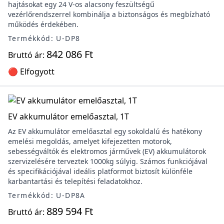
hajtásokat egy 24 V-os alacsony feszültségű
vezérlőrendszerrel kombinálja a biztonságos és megbízható
működés érdekében.
Termékkód: U-DP8
842 086 Ft
Bruttó ár:
🔴 Elfogyott
EV akkumulátor emelőasztal, 1T
Az EV akkumulátor emelőasztal egy sokoldalú és hatékony
emelési megoldás, amelyet kifejezetten motorok,
sebességváltók és elektromos járművek (EV) akkumulátorok
szervizelésére terveztek 1000kg súlyig. Számos funkciójával
és specifikációjával ideális platformot biztosít különféle
karbantartási és telepítési feladatokhoz.
Termékkód: U-DP8A
889 594 Ft
Bruttó ár: