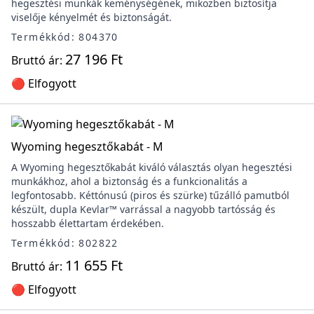
hegesztési munkák keménységének, miközben biztosítja
viselője kényelmét és biztonságát.
Termékkód: 804370
27 196 Ft
Bruttó ár:
🔴 Elfogyott
Wyoming hegesztőkabát - M
A Wyoming hegesztőkabát kiváló választás olyan hegesztési
munkákhoz, ahol a biztonság és a funkcionalitás a
legfontosabb. Kéttónusú (piros és szürke) tűzálló pamutból
készült, dupla Kevlar™ varrással a nagyobb tartósság és
hosszabb élettartam érdekében.
Termékkód: 802822
11 655 Ft
Bruttó ár:
🔴 Elfogyott