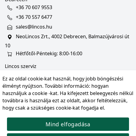
+36 70 607 9553
+36 70 557 6477
sales@lincos.hu
NeoLincos Zrt., 4002 Debrecen, Balmazújvárosi út
10
Hétfőtől-Péntekig: 8:00-16:00
Lincos szerviz
szerviz@lincos.hu
Ez az oldal cookie-kat használ, hogy jobb böngészési
NeoLincos Zrt., 4002 Debrecen, Balmazújvárosi út
élményt nyújtson. További információ:
hogyan
10
használjuk a cookie -kat
. Ha kifejezett beleegyezés nélkül
továbbra is használja ezt az oldalt, akkor feltételezzük,
Nyitvatartás: hétfő-péntek 8:00-16:00
hogy csak a szükséges cookie-kat fogadja el.
Mind elfogadása
© Copyright 2026 NeoLincos Zrt., minden jog