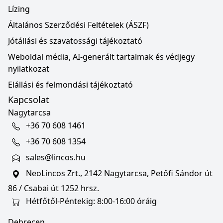
Lízing
Általános Szerződési Feltételek (ÁSZF)
Jótállási és szavatossági tájékoztató
Weboldal média, AI-generált tartalmak és védjegy
nyilatkozat
Elállási és felmondási tájékoztató
Kapcsolat
Nagytarcsa
+36 70 608 1461
+36 70 608 1354
sales@lincos.hu
NeoLincos Zrt., 2142 Nagytarcsa, Petőfi Sándor út
86 / Csabai út 1252 hrsz.
Hétfőtől-Péntekig: 8:00-16:00 óráig
Debrecen