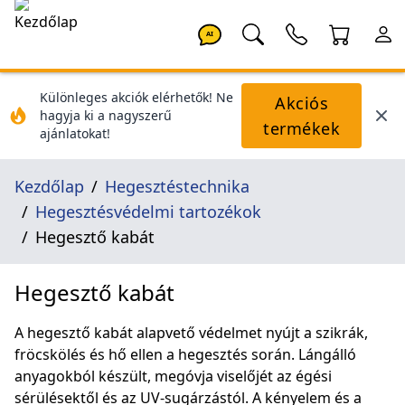
AI
Különleges akciók elérhetők! Ne
Akciós
hagyja ki a nagyszerű
termékek
ajánlatokat!
Kezdőlap
Hegesztéstechnika
Hegesztésvédelmi tartozékok
Hegesztő kabát
Hegesztő kabát
A hegesztő kabát alapvető védelmet nyújt a szikrák,
fröcskölés és hő ellen a hegesztés során. Lángálló
anyagokból készült, megóvja viselőjét az égési
sérülésektől és az UV-sugárzástól. A kényelem és a