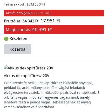
Termékkód: JBM60019
Akció: 72% (2026. 08. 31.-ig)
17 951 Ft
Bruttó ár:
64 342 Ft
46 391 Ft
Megtakarítás:
🟢 Készleten
Kosárba
Akkus dekopírfűrész 20V
Ezt a szénkefe nélküli dekopírfűrész különféle anyagok,
például fa, acél, műanyag és fém vágási feladatok
elvégzésére tervezték. 4 működési pozícióval rendelkezik: 3
orbitális vágási mód és 1 egyenes vágási mód, amely
lehetővé teszi a penge vágási sebességének az anyag
keménységéhez való igazítását.