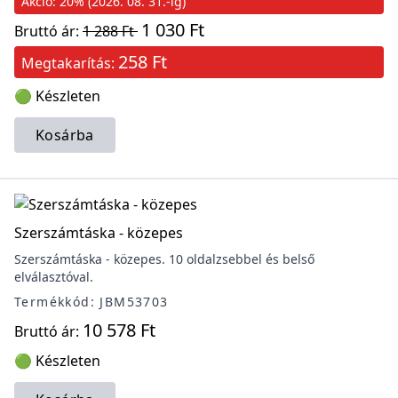
Akció: 20% (2026. 08. 31.-ig)
1 030 Ft
Bruttó ár:
1 288 Ft
258 Ft
Megtakarítás:
🟢 Készleten
Kosárba
Szerszámtáska - közepes
Szerszámtáska - közepes. 10 oldalzsebbel és belső
elválasztóval.
Termékkód: JBM53703
10 578 Ft
Bruttó ár:
🟢 Készleten