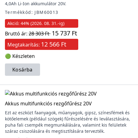
4,0Ah Li-Ion akkumulátor 20V.
Termékkód: JBM60013
Akció: 44% (2026. 08. 31.-ig)
15 737 Ft
Bruttó ár:
28 303 Ft
12 566 Ft
Megtakarítás:
🟢 Készleten
Kosárba
Akkus multifunkciós rezgőfűrész 20V
Ezt az eszközt faanyagok, műanyagok, gipsz, színesfémek és
kötőelemek (például szögek) fűrészelésére és leválasztására,
puha fali csempék megmunkálására, valamint kis felületek
száraz csiszolására és megtisztítására tervezték.