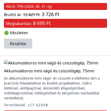
Akció: 70% (2026. 08. 31.-ig)
3 726 Ft
Bruttó ár:
12 421 Ft
8 695 Ft
Megtakarítás:
🟢 Készleten
Kosárba
Akkumulátoros mini vágó és csiszológép, 75mm
Az akkumulátoros mini vágó- és csiszoló a tökéletes társ a
precíziós feladatokhoz és kisebb projektekhez. USB-C
töltéssel, védőpajzzsal, készenléti állapotjelzővel,
indítókapcsolóval, töltésjelzővel és kényelmes markolattal
rendelkezik.
Termékkód: LCT-0203B