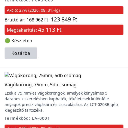
Akció: 27% (2026. 08. 31.-ig)
123 849 Ft
Bruttó ár:
168 962 Ft
45 113 Ft
Megtakarítás:
🟢 Készleten
Kosárba
Vágókorong, 75mm, 5db csomag
Ezek a 75 mm-es vágókorongok, amelyek kényelmes 5
darabos kiszerelésben kaphatók, tökéletesek különféle
anyagok precíz vágására és csiszolására. Az LCT-0203B gép
kiegészítő tartozéka.
Termékkód: LA-0001