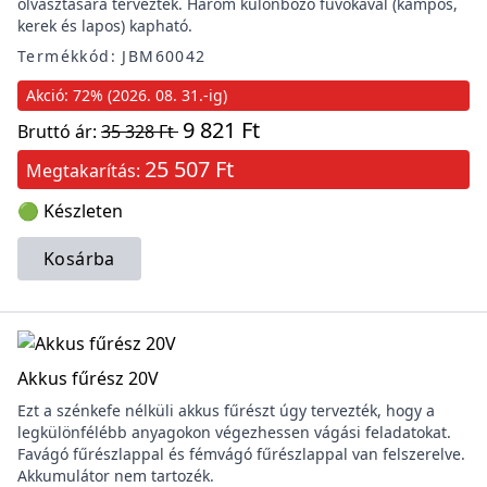
olvasztására tervezték. Három különböző fúvókával (kampós,
kerek és lapos) kapható.
Termékkód: JBM60042
Akció: 72% (2026. 08. 31.-ig)
9 821 Ft
Bruttó ár:
35 328 Ft
25 507 Ft
Megtakarítás:
🟢 Készleten
Kosárba
Akkus fűrész 20V
Ezt a szénkefe nélküli akkus fűrészt úgy tervezték, hogy a
legkülönfélébb anyagokon végezhessen vágási feladatokat.
Favágó fűrészlappal és fémvágó fűrészlappal van felszerelve.
Akkumulátor nem tartozék.