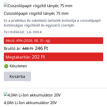
Csiszolópapír rögzítő tányér, 75 mm
Ez a praktikus és sokoldalú tartozék biztosítja a csiszolópapír
biztonságos rögzítését és egyszerű cseréjét.
Termékkód: LA-0004
Akció: 45% (2026. 08. 31.-ig)
246 Ft
Bruttó ár:
448 Ft
202 Ft
Megtakarítás:
🟢 Készleten
Kosárba
4,0Ah Li-Ion akkumulátor 20V