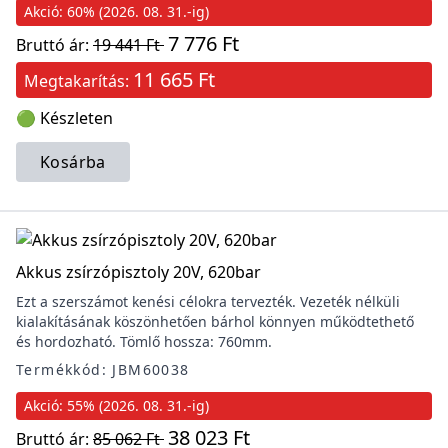
Akció: 60% (2026. 08. 31.-ig)
7 776 Ft
Bruttó ár:
19 441 Ft
11 665 Ft
Megtakarítás:
🟢 Készleten
Kosárba
Akkus zsírzópisztoly 20V, 620bar
Ezt a szerszámot kenési célokra tervezték. Vezeték nélküli
kialakításának köszönhetően bárhol könnyen működtethető
és hordozható. Tömlő hossza: 760mm.
Termékkód: JBM60038
Akció: 55% (2026. 08. 31.-ig)
38 023 Ft
Bruttó ár:
85 062 Ft