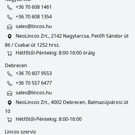
+36 70 608 1461
+36 70 608 1354
sales@lincos.hu
NeoLincos Zrt., 2142 Nagytarcsa, Petőfi Sándor út
86 / Csabai út 1252 hrsz.
Hétfőtől-Péntekig: 8:00-16:00 óráig
Debrecen
+36 70 607 9553
+36 70 557 6477
sales@lincos.hu
NeoLincos Zrt., 4002 Debrecen, Balmazújvárosi út
10
Hétfőtől-Péntekig: 8:00-16:00
Lincos szerviz