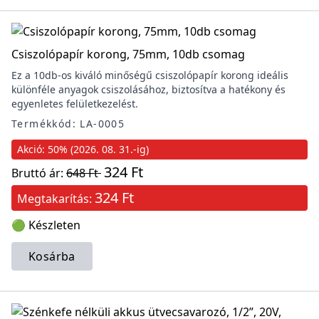
Csiszolópapír korong, 75mm, 10db csomag
Ez a 10db-os kiváló minőségű csiszolópapír korong ideális
különféle anyagok csiszolásához, biztosítva a hatékony és
egyenletes felületkezelést.
Termékkód: LA-0005
Akció: 50% (2026. 08. 31.-ig)
324 Ft
Bruttó ár:
648 Ft
324 Ft
Megtakarítás:
🟢 Készleten
Kosárba