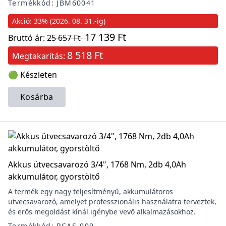
Termékkód: JBM60041
Akció: 33% (2026. 08. 31.-ig)
17 139 Ft
Bruttó ár:
25 657 Ft
8 518 Ft
Megtakarítás:
🟢 Készleten
Kosárba
Akkus ütvecsavarozó 3/4", 1768 Nm, 2db 4,0Ah
akkumulátor, gyorstöltő
A termék egy nagy teljesítményű, akkumulátoros
ütvecsavarozó, amelyet professzionális használatra terveztek,
és erős megoldást kínál igénybe vevő alkalmazásokhoz.
Termékkód: PCAS-009