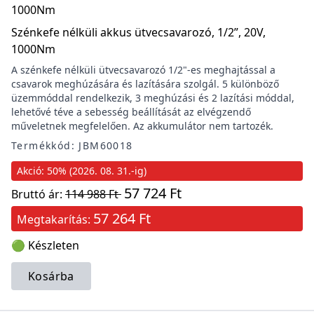
Szénkefe nélküli akkus ütvecsavarozó, 1/2”, 20V,
1000Nm
A szénkefe nélküli ütvecsavarozó 1/2"-es meghajtással a
csavarok meghúzására és lazítására szolgál. 5 különböző
üzemmóddal rendelkezik, 3 meghúzási és 2 lazítási móddal,
lehetővé téve a sebesség beállítását az elvégzendő
műveletnek megfelelően. Az akkumulátor nem tartozék.
Termékkód: JBM60018
Akció: 50% (2026. 08. 31.-ig)
57 724 Ft
Bruttó ár:
114 988 Ft
57 264 Ft
Megtakarítás:
🟢 Készleten
Kosárba