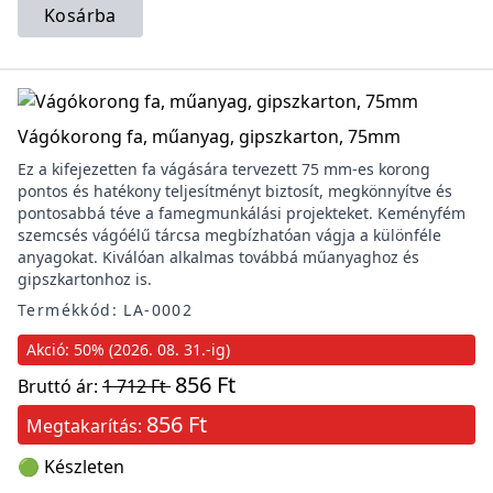
Kosárba
Vágókorong fa, műanyag, gipszkarton, 75mm
Ez a kifejezetten fa vágására tervezett 75 mm-es korong
pontos és hatékony teljesítményt biztosít, megkönnyítve és
pontosabbá téve a famegmunkálási projekteket. Keményfém
szemcsés vágóélű tárcsa megbízhatóan vágja a különféle
anyagokat. Kiválóan alkalmas továbbá műanyaghoz és
gipszkartonhoz is.
Termékkód: LA-0002
Akció: 50% (2026. 08. 31.-ig)
856 Ft
Bruttó ár:
1 712 Ft
856 Ft
Megtakarítás:
🟢 Készleten