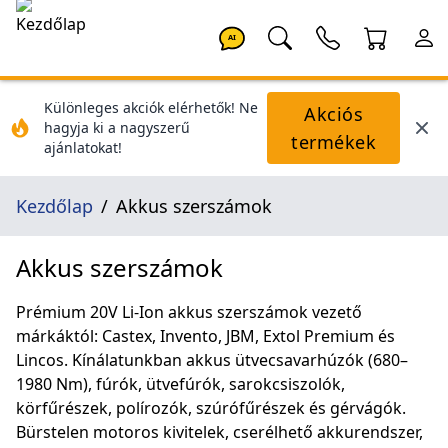
AI
Különleges akciók elérhetők! Ne
Akciós
hagyja ki a nagyszerű
termékek
ajánlatokat!
Kezdőlap
Akkus szerszámok
Akkus szerszámok
Prémium 20V Li-Ion akkus szerszámok vezető
márkáktól: Castex, Invento, JBM, Extol Premium és
Lincos. Kínálatunkban akkus ütvecsavarhúzók (680–
1980 Nm), fúrók, ütvefúrók, sarokcsiszolók,
körfűrészek, polírozók, szúrófűrészek és gérvágók.
Bürstelen motoros kivitelek, cserélhető akkurendszer,