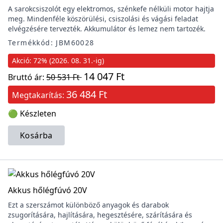
A sarokcsiszolót egy elektromos, szénkefe nélküli motor hajtja
meg. Mindenféle köszörülési, csiszolási és vágási feladat
elvégzésére tervezték. Akkumulátor és lemez nem tartozék.
Termékkód: JBM60028
Akció: 72% (2026. 08. 31.-ig)
14 047 Ft
Bruttó ár:
50 531 Ft
36 484 Ft
Megtakarítás:
🟢 Készleten
Kosárba
Akkus hőlégfúvó 20V
Ezt a szerszámot különböző anyagok és darabok
zsugorítására, hajlítására, hegesztésére, szárítására és