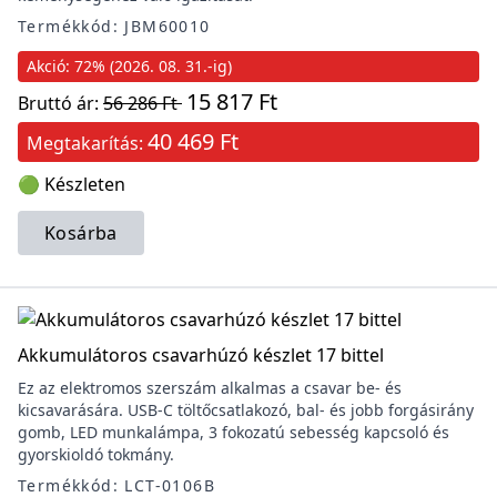
Termékkód: JBM60010
Akció: 72% (2026. 08. 31.-ig)
15 817 Ft
Bruttó ár:
56 286 Ft
40 469 Ft
Megtakarítás:
🟢 Készleten
Kosárba
Akkumulátoros csavarhúzó készlet 17 bittel
Ez az elektromos szerszám alkalmas a csavar be- és
kicsavarására. USB-C töltőcsatlakozó, bal- és jobb forgásirány
gomb, LED munkalámpa, 3 fokozatú sebesség kapcsoló és
gyorskioldó tokmány.
Termékkód: LCT-0106B