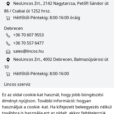
NeoLincos Zrt., 2142 Nagytarcsa, Petőfi Sándor út
86 / Csabai út 1252 hrsz.
Hétfőtől-Péntekig: 8:00-16:00 óráig
Debrecen
+36 70 607 9553
+36 70 557 6477
sales@lincos.hu
NeoLincos Zrt., 4002 Debrecen, Balmazújvárosi út
10
Hétfőtől-Péntekig: 8:00-16:00
Lincos szerviz
szerviz@lincos.hu
Ez az oldal cookie-kat használ, hogy jobb böngészési
NeoLincos Zrt., 4002 Debrecen, Balmazújvárosi út
élményt nyújtson. További információ:
hogyan
10
használjuk a cookie -kat
. Ha kifejezett beleegyezés nélkül
továbbra is használja ezt az oldalt, akkor feltételezzük,
Nyitvatartás: hétfő-péntek 8:00-16:00