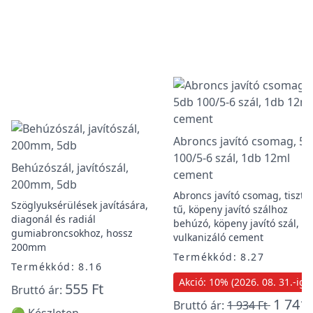
Abroncs javító csomag, 5
100/5-6 szál, 1db 12ml
Behúzószál, javítószál,
cement
200mm, 5db
Abroncs javító csomag, tisztít
Szöglyuksérülések javítására,
tű, köpeny javító szálhoz
diagonál és radiál
behúzó, köpeny javító szál,
gumiabroncsokhoz, hossz
vulkanizáló cement
200mm
Termékkód: 8.27
Termékkód: 8.16
Akció: 10% (2026. 08. 31.-ig)
555 Ft
Bruttó ár:
1 741 
Bruttó ár:
1 934 Ft