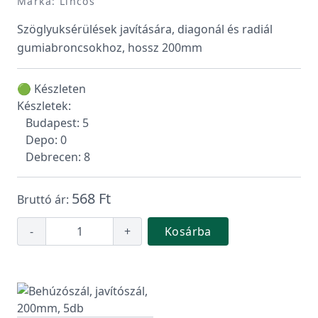
Márka: Lincos
Szöglyuksérülések javítására, diagonál és radiál
gumiabroncsokhoz, hossz 200mm
🟢 Készleten
Készletek:
Budapest: 5
Depo: 0
Debrecen: 8
568 Ft
Bruttó ár:
-
+
Kosárba