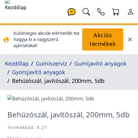
AI
Különleges akciók elérhetők! Ne
Akciós
hagyja ki a nagyszerű
termékek
ajánlatokat!
Kezdőlap
Gumiszerviz
Gumijavító anyagok
Gyorsjavító anyagok
Behúzószál, javítószál, 200mm, 5db
Behúzószál, javítószál, 200mm, 5db
Termékkód: 8.21