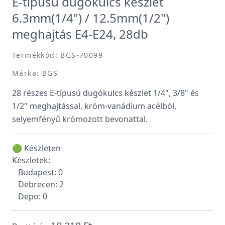
E-típusú dugókulcs készlet
6.3mm(1/4") / 12.5mm(1/2")
meghajtás E4-E24, 28db
Termékkód: BGS-70099
Márka: BGS
28 részes E-típusú dugókulcs készlet 1/4", 3/8" és
1/2" meghajtással, króm-vanádium acélból,
selyemfényű krómozott bevonattal.
🟢 Készleten
Készletek:
Budapest: 0
Debrecen: 2
Depo: 0