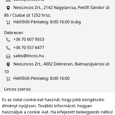
NeoLincos Zrt., 2142 Nagytarcsa, Petőfi Sándor út
86 / Csabai út 1252 hrsz.
Hétfőtől-Péntekig: 8:00-16:00 óráig
Debrecen
+36 70 607 9553
+36 70 557 6477
sales@lincos.hu
NeoLincos Zrt., 4002 Debrecen, Balmazújvárosi út
10
Hétfőtől-Péntekig: 8:00-16:00
Lincos szerviz
szerviz@lincos.hu
Ez az oldal cookie-kat használ, hogy jobb böngészési
NeoLincos Zrt., 4002 Debrecen, Balmazújvárosi út
élményt nyújtson. További információ:
hogyan
10
használjuk a cookie -kat
. Ha kifejezett beleegyezés nélkül