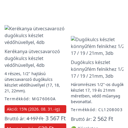
Kerékanya ütvecsavarozó
dugókulcs készlet
Dugókulcs készlet
védőhüvellyel, 4db
könnyűfém felnikhez 1/2",
4 részes, 1/2" hajtású
17 / 19 / 21mm, 3db
ütvecsavarozó dugókulcs
Háromrészes 1/2"-os dugókul
készlet védőhüvellyel (17, 18,
készlet 17, 19 és 21mm
21, 22mm).
méretben, védő műanyag
Termékkód: MG76060A
bevonattal.
Akció: 15% (2026. 08. 31.-ig)
Termékkód: CL1208003
3 567 Ft
2 562 Ft
Bruttó ár:
4 197 Ft
Bruttó ár: