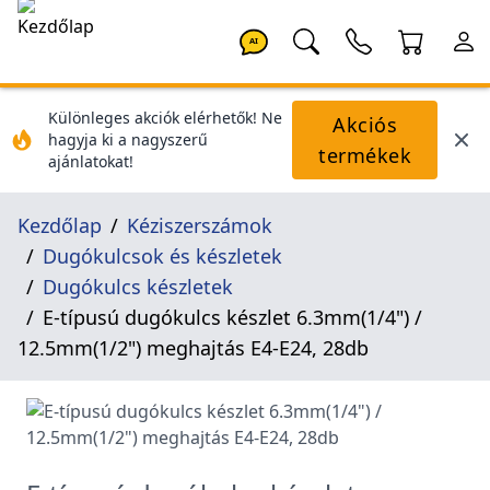
AI
Különleges akciók elérhetők! Ne
Akciós
hagyja ki a nagyszerű
termékek
ajánlatokat!
Kezdőlap
Kéziszerszámok
Dugókulcsok és készletek
Dugókulcs készletek
E-típusú dugókulcs készlet 6.3mm(1/4") /
12.5mm(1/2") meghajtás E4-E24, 28db