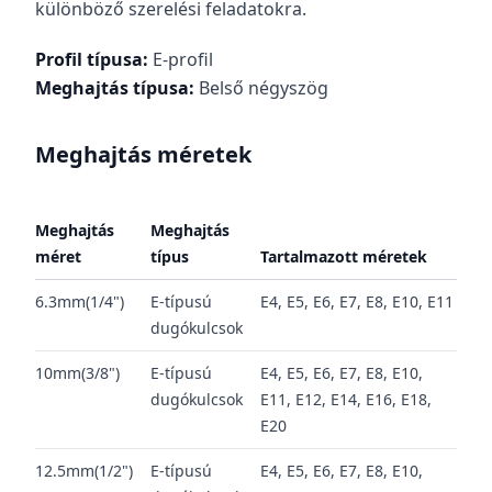
különböző szerelési feladatokra.
Profil típusa:
E-profil
Meghajtás típusa:
Belső négyszög
Meghajtás méretek
Meghajtás
Meghajtás
méret
típus
Tartalmazott méretek
6.3mm(1/4")
E-típusú
E4, E5, E6, E7, E8, E10, E11
dugókulcsok
10mm(3/8")
E-típusú
E4, E5, E6, E7, E8, E10,
dugókulcsok
E11, E12, E14, E16, E18,
E20
12.5mm(1/2")
E-típusú
E4, E5, E6, E7, E8, E10,