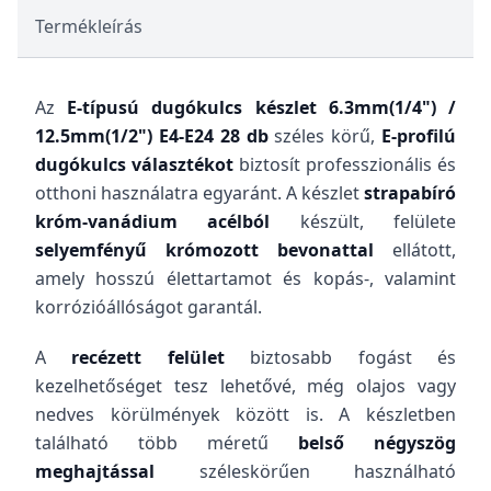
Termékleírás
Az
E-típusú dugókulcs készlet 6.3mm(1/4") /
12.5mm(1/2") E4-E24 28 db
széles körű,
E-profilú
dugókulcs választékot
biztosít professzionális és
otthoni használatra egyaránt. A készlet
strapabíró
króm-vanádium acélból
készült, felülete
selyemfényű krómozott bevonattal
ellátott,
amely hosszú élettartamot és kopás-, valamint
korrózióállóságot garantál.
A
recézett felület
biztosabb fogást és
kezelhetőséget tesz lehetővé, még olajos vagy
nedves körülmények között is. A készletben
található több méretű
belső négyszög
meghajtással
széleskörűen használható