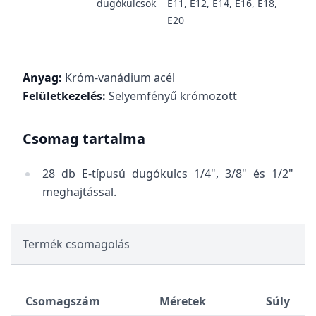
dugókulcsok
E11, E12, E14, E16, E18,
E20
Anyag:
Króm-vanádium acél
Felületkezelés:
Selyemfényű krómozott
Csomag tartalma
28 db E-típusú dugókulcs 1/4", 3/8" és 1/2"
meghajtással.
Termék csomagolás
Csomagszám
Méretek
Súly