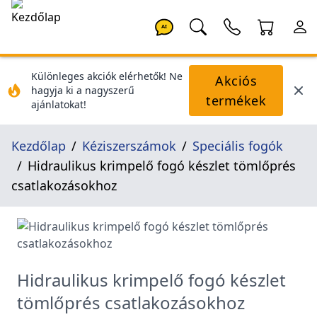
AI
Különleges akciók elérhetők! Ne
Akciós
hagyja ki a nagyszerű
termékek
ajánlatokat!
Kezdőlap
Kéziszerszámok
Speciális fogók
Hidraulikus krimpelő fogó készlet tömlőprés
csatlakozásokhoz
Hidraulikus krimpelő fogó készlet
tömlőprés csatlakozásokhoz