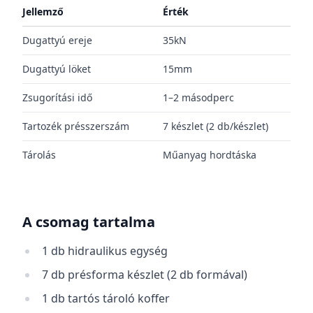
Jellemző
Érték
Dugattyú ereje
35kN
Dugattyú löket
15mm
Zsugorítási idő
1–2 másodperc
Tartozék présszerszám
7 készlet (2 db/készlet)
Tárolás
Műanyag hordtáska
A csomag tartalma
1 db hidraulikus egység
7 db présforma készlet (2 db formával)
1 db tartós tároló koffer