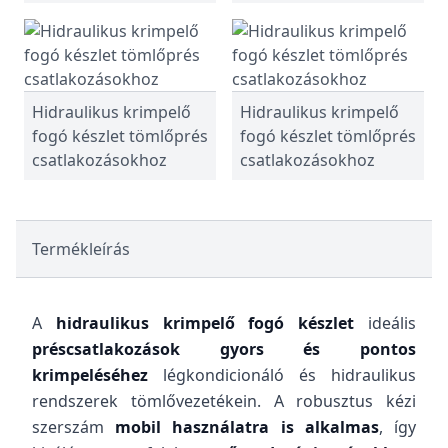
Hidraulikus krimpelő
Hidraulikus krimpelő
fogó készlet tömlőprés
fogó készlet tömlőprés
csatlakozásokhoz
csatlakozásokhoz
Termékleírás
A
hidraulikus krimpelő fogó készlet
ideális
préscsatlakozások gyors és pontos
krimpeléséhez
légkondicionáló és hidraulikus
rendszerek tömlővezetékein. A robusztus kézi
szerszám
mobil használatra is alkalmas
, így