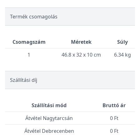
Termék csomagolás
Csomagszám
Méretek
Súly
1
46.8 x 32 x 10 cm
6.34 kg
Szállítási díj
Szállítási mód
Bruttó ár
Átvétel Nagytarcsán
0 Ft
Átvétel Debrecenben
0 Ft