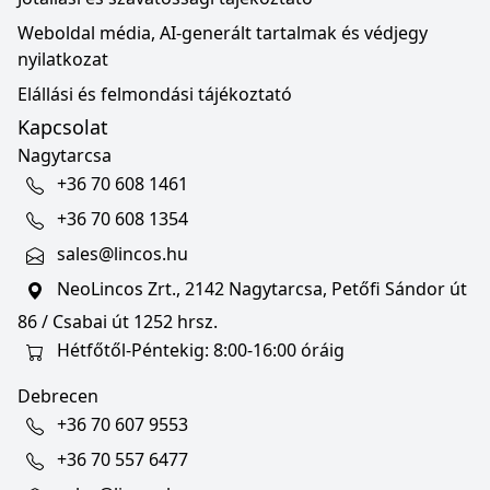
Weboldal média, AI-generált tartalmak és védjegy
nyilatkozat
Elállási és felmondási tájékoztató
Kapcsolat
Nagytarcsa
+36 70 608 1461
+36 70 608 1354
sales@lincos.hu
NeoLincos Zrt., 2142 Nagytarcsa, Petőfi Sándor út
86 / Csabai út 1252 hrsz.
Hétfőtől-Péntekig: 8:00-16:00 óráig
Debrecen
+36 70 607 9553
+36 70 557 6477