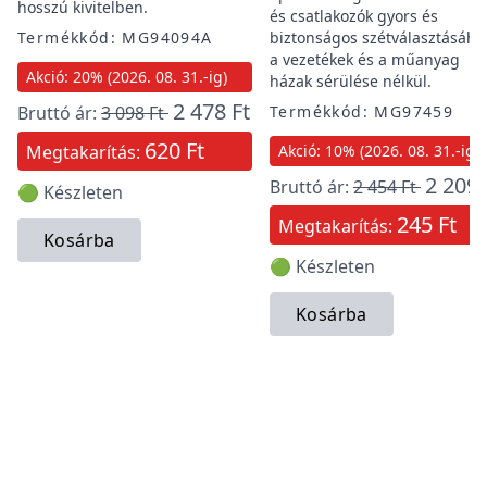
hosszú kivitelben.
és csatlakozók gyors és
Termékkód: MG94094A
biztonságos szétválasztásáho
a vezetékek és a műanyag
Akció: 20% (2026. 08. 31.-ig)
házak sérülése nélkül.
2 478 Ft
Bruttó ár:
3 098 Ft
Termékkód: MG97459
620 Ft
Megtakarítás:
Akció: 10% (2026. 08. 31.-ig)
2 209 
Bruttó ár:
2 454 Ft
🟢 Készleten
245 Ft
Megtakarítás:
Kosárba
🟢 Készleten
Kosárba