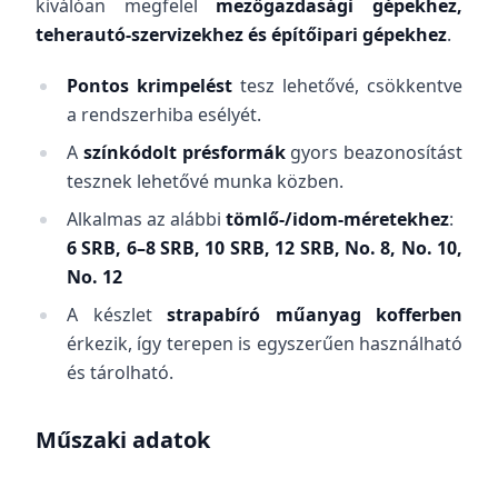
kiválóan megfelel
mezőgazdasági gépekhez,
teherautó-szervizekhez és építőipari gépekhez
.
Pontos krimpelést
tesz lehetővé, csökkentve
a rendszerhiba esélyét.
A
színkódolt présformák
gyors beazonosítást
tesznek lehetővé munka közben.
Alkalmas az alábbi
tömlő-/idom-méretekhez
:
6 SRB, 6–8 SRB, 10 SRB, 12 SRB, No. 8, No. 10,
No. 12
A készlet
strapabíró műanyag kofferben
érkezik, így terepen is egyszerűen használható
és tárolható.
Műszaki adatok