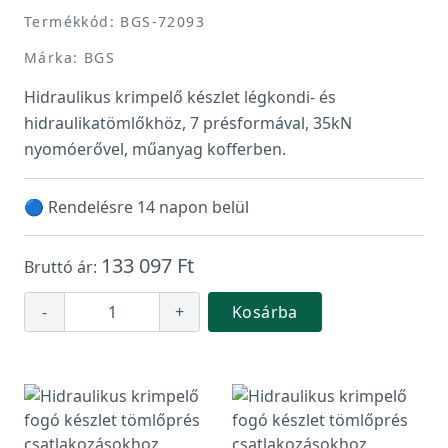
Termékkód: BGS-72093
Márka: BGS
Hidraulikus krimpelő készlet légkondi- és
hidraulikatömlőkhöz, 7 présformával, 35kN
nyomóerővel, műanyag kofferben.
🔵 Rendelésre 14 napon belül
133 097 Ft
Bruttó ár:
-
+
Kosárba