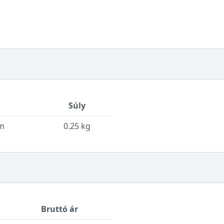
Súly
cm
0.25 kg
Bruttó ár