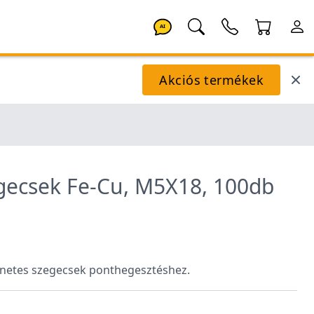
AI
Akciós termékek
gecsek Fe-Cu, M5X18, 100db
enetes szegecsek ponthegesztéshez.