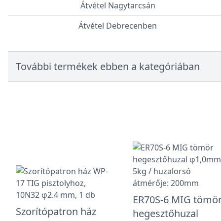
Átvétel Nagytarcsán
Átvétel Debrecenben
További termékek ebben a kategóriában
ER70S-6 MIG tömö
Szorítópatron ház
hegesztőhuzal