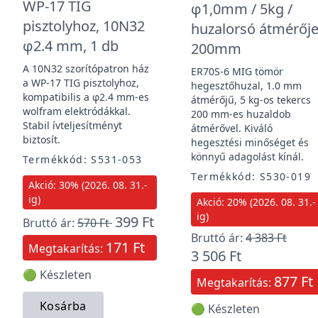
WP-17 TIG
φ1,0mm / 5kg /
pisztolyhoz, 10N32
huzalorsó átmérője
φ2.4 mm, 1 db
200mm
A 10N32 szorítópatron ház
ER70S-6 MIG tömör
a WP-17 TIG pisztolyhoz,
hegesztőhuzal, 1.0 mm
kompatibilis a φ2.4 mm-es
átmérőjű, 5 kg-os tekercs
wolfram elektródákkal.
200 mm-es huzaldob
Stabil ívteljesítményt
átmérővel. Kiváló
biztosít.
hegesztési minőséget és
könnyű adagolást kínál.
Termékkód: S531-053
Termékkód: S530-019
Akció: 30% (2026. 08. 31.-
ig)
Akció: 20% (2026. 08. 31.-
ig)
399 Ft
Bruttó ár:
570 Ft
Bruttó ár:
4 383 Ft
171 Ft
Megtakarítás:
3 506 Ft
🟢 Készleten
877 Ft
Megtakarítás:
Kosárba
🟢 Készleten