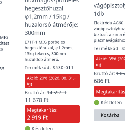
fluxmagos/porbeles
vágópisztolyh
hegesztőhuzal
ó
1db
φ1,2mm / 15kg /
Elektróda AG60
huzalorsó átmérője:
vágópisztolyhoz. St
300mm
biztosít a sima és
 MIG
plazmavágáshoz.
E71T-1 MIG porbeles
zítést
hegesztőhuzal, φ1,2mm,
Termékkód: S53
ka
15kg tekercs, 300mm
s
Akció: 35% (2026. 
huzaldob átmérő.
ig)
Termékkód: S530-011
85
Bruttó ár:
1 055 
Akció: 20% (2026. 08. 31.-
686 Ft
ig)
Megtakarítás:
Bruttó ár:
14 597 Ft
11 678 Ft
🟢 Készleten
Megtakarítás:
Kosárba
2 919 Ft
🟢 Készleten