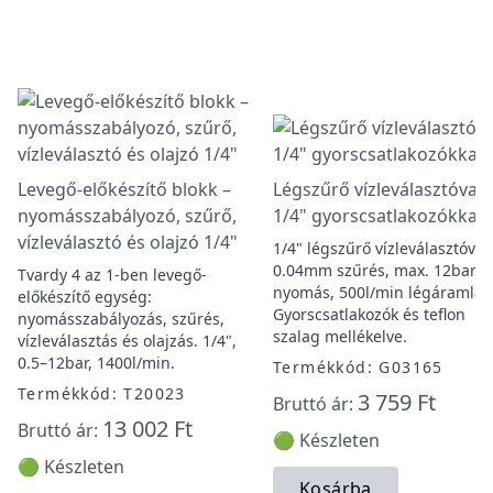
Levegő-előkészítő blokk –
Légszűrő vízleválasztóval
nyomásszabályozó, szűrő,
1/4" gyorscsatlakozókkal
vízleválasztó és olajzó 1/4"
1/4" légszűrő vízleválasztóval,
0.04mm szűrés, max. 12bar
Tvardy 4 az 1-ben levegő-
nyomás, 500l/min légáramlás
előkészítő egység:
Gyorscsatlakozók és teflon
nyomásszabályozás, szűrés,
szalag mellékelve.
vízleválasztás és olajzás. 1/4",
0.5–12bar, 1400l/min.
Termékkód: G03165
Termékkód: T20023
3 759 Ft
Bruttó ár:
13 002 Ft
Bruttó ár:
🟢 Készleten
🟢 Készleten
Kosárba