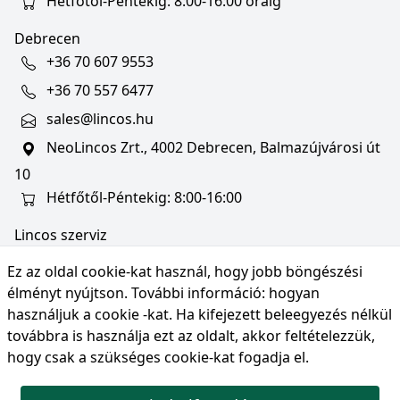
Hétfőtől-Péntekig: 8:00-16:00 óráig
Debrecen
+36 70 607 9553
+36 70 557 6477
sales@lincos.hu
NeoLincos Zrt., 4002 Debrecen, Balmazújvárosi út
10
Hétfőtől-Péntekig: 8:00-16:00
Lincos szerviz
szerviz@lincos.hu
Ez az oldal cookie-kat használ, hogy jobb böngészési
NeoLincos Zrt., 4002 Debrecen, Balmazújvárosi út
élményt nyújtson. További információ:
hogyan
10
használjuk a cookie -kat
. Ha kifejezett beleegyezés nélkül
továbbra is használja ezt az oldalt, akkor feltételezzük,
Nyitvatartás: hétfő-péntek 8:00-16:00
hogy csak a szükséges cookie-kat fogadja el.